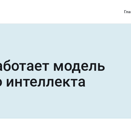
Гла
аботает модель
о интеллекта