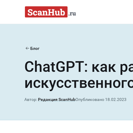
Перейти к содержимому
Блог
ChatGPT: как р
искусственног
Автор:
Редакция ScanHub
Опубликовано
18.02.2023