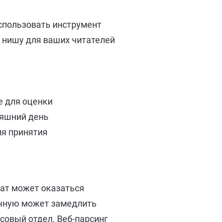
использовать инструмент
ь нишу для ваших читателей
е для оценки
няшний день
ля принятия
ат может оказаться
учную может замедлить
совый отдел. Веб-парсинг