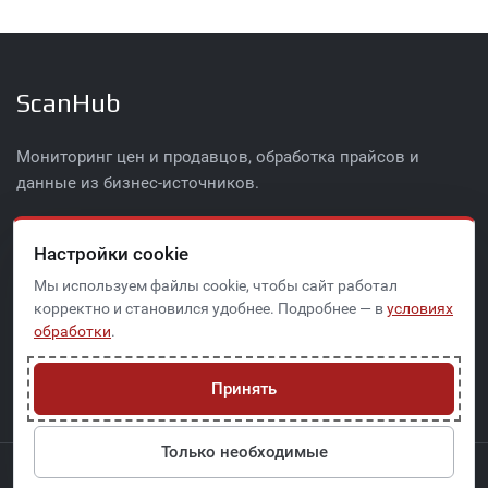
ScanHub
Мониторинг цен и продавцов, обработка прайсов и
данные из бизнес-источников.
Мониторинг цен
Настройки cookie
Мониторинг бренда
Мы используем файлы cookie, чтобы сайт работал
Блог
корректно и становился удобнее. Подробнее — в
условиях
Пользовательское соглашение
обработки
.
info@scanhub.ru
Принять
Только необходимые
2026 © ScanHub.ru